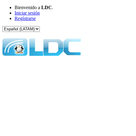
Bienvenido a
LDC
.
Iniciar sesión
Regístrarse