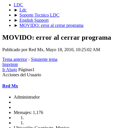
LDC
►
Ldc
►
Soporte Tecnico LDC
►
English Support
►
MOVIDO: error al cerrar programa
MOVIDO: error al cerrar programa
Publicado por Red Mx, Mayo 18, 2010, 10:25:02 AM
Tema anterior
-
Siguiente tema
Imprimir
Ir Abajo
Páginas
1
Acciones del Usuario
Red Mx
Administrador
Mensajes: 1,176
Ubicación: Guanjuato, Mexico