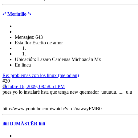
•° Merinillo °•
Mensajes: 643
Esta flor Escrito de amor
Ubicación: Lazaro Cardenas Michoacán Mx
En línea
Re: problemas con los linux (me odian)
#20
Octubre 16, 2009, 08:58:51 PM
pues yo lo instalaré hsta que tenga new quemador uuuuuu...... u.u
http://www.youtube.com/watch?v=c2nawayFMB0
iliil DJMÄSTËR liili