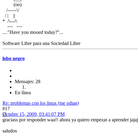
(oo)
/------\/
/ | ||
* /\---/\
~~ ~~
...."Have you mooed today?"...
Software Libre para una Sociedad Libre
lobo negro
Mensajes: 28
En línea
Re: problemas con los linux (me odian)
#17
Octubre 15, 2009, 03:41:07 PM
graciass por responder waa!! ahora ya quiero empezar a aprender jaj
saludos