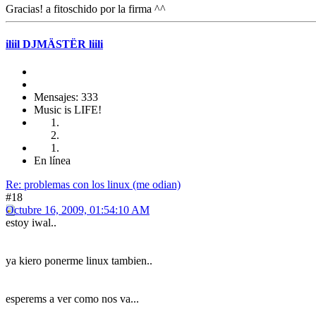
Gracias! a fitoschido por la firma ^^
iliil DJMÄSTËR liili
Mensajes: 333
Music is LIFE!
En línea
Re: problemas con los linux (me odian)
#18
Octubre 16, 2009, 01:54:10 AM
estoy iwal..
ya kiero ponerme linux tambien..
esperems a ver como nos va...