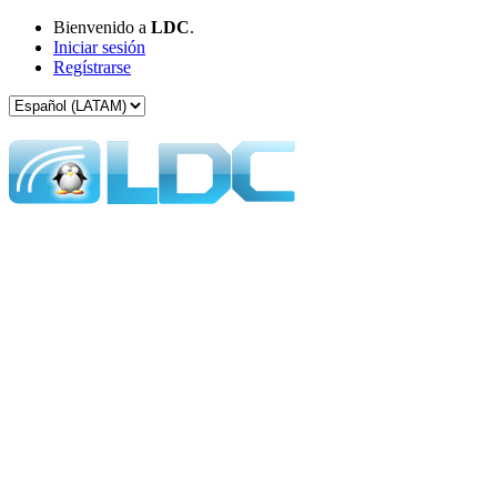
Bienvenido a
LDC
.
Iniciar sesión
Regístrarse