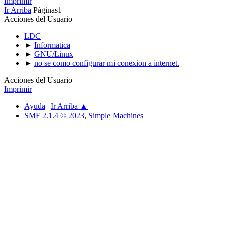
Imprimir
Ir Arriba
Páginas
1
Acciones del Usuario
LDC
►
Informatica
►
GNU/Linux
►
no se como configurar mi conexion a internet.
Acciones del Usuario
Imprimir
Ayuda
|
Ir Arriba ▲
SMF 2.1.4 © 2023
,
Simple Machines