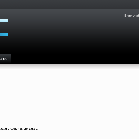
Bienvenid
arse
as,aportaciones,etc para C