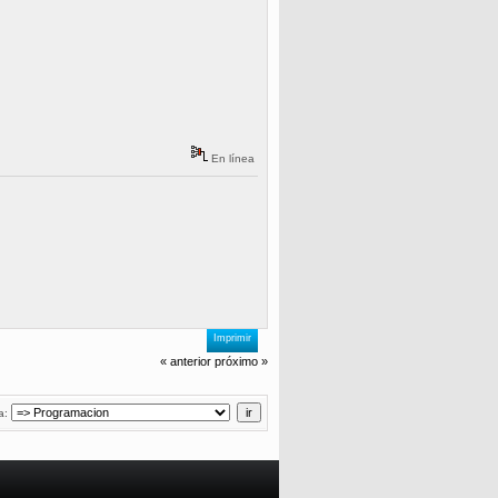
En línea
Imprimir
« anterior
próximo »
a: