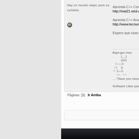
Hay un mundo mejor, pero es
Aprenda C++ Como
carísimo.
http://mat21.ets
Aprenda C++ Ava
http://www.tecnu
Espero que sean 
#apt-get moo
(__)
(oo)
/------\/
/ | ||
* /\---/\
~~ ~~
...."Have you moo
Software Libre pa
Páginas: [
1
]
Ir Arriba