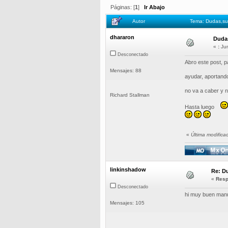
Páginas: [
1
]
Ir Abajo
Autor
Tema: Dudas,sug
dhararon
Dudas
«
:
Jun
Desconectado
Abro este post, p
Mensajes: 88
ayudar, aportando
no va a caber y 
Richard Stallman
Hasta luego
«
Última modifica
linkinshadow
Re: D
«
Resp
Desconectado
hi muy buen manua
Mensajes: 105