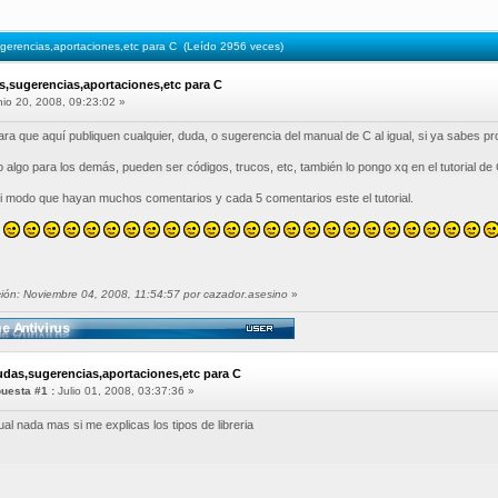
erencias,aportaciones,etc para C (Leído 2956 veces)
,sugerencias,aportaciones,etc para C
io 20, 2008, 09:23:02 »
ara que aquí publiquen cualquier, duda, o sugerencia del manual de C al igual, si ya sabes p
 algo para los demás, pueden ser códigos, trucos, etc, también lo pongo xq en el tutorial de 
ni modo que hayan muchos comentarios y cada 5 comentarios este el tutorial.
ción: Noviembre 04, 2008, 11:54:57 por cazador.asesino
»
udas,sugerencias,aportaciones,etc para C
uesta #1 :
Julio 01, 2008, 03:37:36 »
l nada mas si me explicas los tipos de libreria