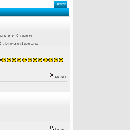
Imprimir
rogramar en C y quieres
C a lo mejor en 1 solo tema
En línea
En línea