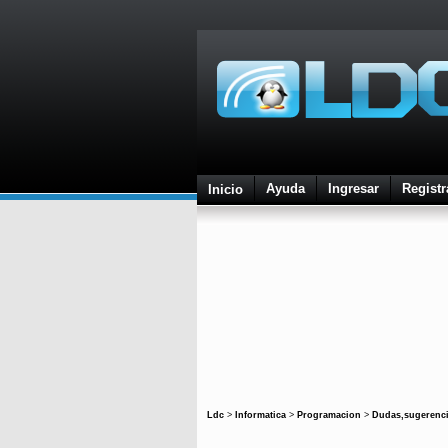
Ayuda
Ingresar
Registr
Inicio
Ldc
>
Informatica
>
Programacion
>
Dudas,sugerenci