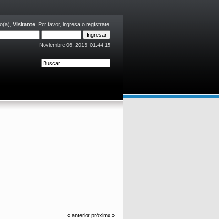
o(a),
Visitante
. Por favor,
ingresa
o
regístrate
.
Noviembre 06, 2013, 01:44:15
« anterior
próximo »