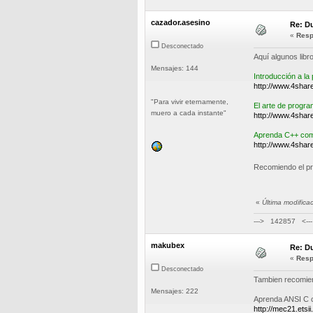
cazador.asesino
Re: D
«
Resp
Desconectado
Aquí algunos libr
Mensajes: 144
Introducción a l
http://www.4shar
"Para vivir eternamente,
El arte de progr
muero a cada instante"
http://www.4shar
Aprenda C++ como
http://www.4shar
Recomiendo el pr
«
Última modifica
---> 142857 <---
makubex
Re: D
«
Resp
Desconectado
Tambien recomie
Mensajes: 222
Aprenda ANSI C c
http://mec21.etsi