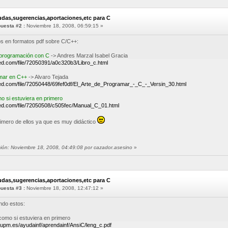
udas,sugerencias,aportaciones,etc para C
uesta #2 :
Noviembre 18, 2008, 06:59:15 »
os en formatos pdf sobre C/C++:
a programación con C
-> Andres Marzal Isabel Gracia
ed.com/file/72050391/a0c320b3/Libro_c.html
amar en C++
-> Alvaro Tejada
ed.com/file/72050448/69fef0df/El_Arte_de_Programar_-_C_-_Versin_30.html
 si estuviera en primero
ed.com/file/72050508/c505fec/Manual_C_01.html
imero de ellos ya que es muy didáctico
ción: Noviembre 18, 2008, 04:49:08 por cazador.asesino
»
udas,sugerencias,aportaciones,etc para C
uesta #3 :
Noviembre 18, 2008, 12:47:12 »
ndo estos:
omo si estuviera en primero
i.upm.es/ayudainf/aprendainf/AnsiC/leng_c.pdf