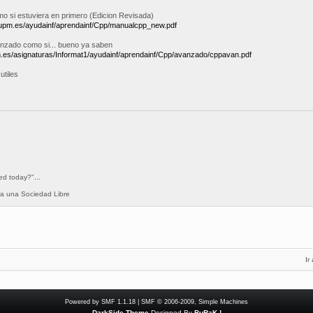
 si estuviera en primero (Edicion Revisada)
ii.upm.es/ayudainf/aprendainf/Cpp/manualcpp_new.pdf
nzado como si... bueno ya saben
n.es/asignaturas/Informat1/ayudainf/aprendainf/Cpp/avanzado/cppavan.pdf
utiles
ed today?"...
ra una Sociedad Libre
Ir 
Powered by SMF 1.1.18
|
SMF © 2006-2009, Simple Machines
DarkSide Theme
Designed By
BuRaK.!