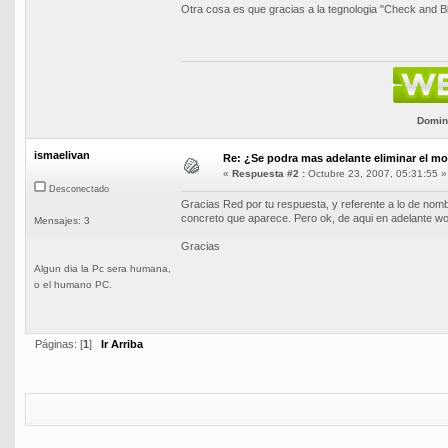
Otra cosa es que gracias a la tegnologia "Check and
Domini
ismaelivan
Re: ¿Se podra mas adelante eliminar el m
«
Respuesta #2 :
Octubre 23, 2007, 05:31:55 »
Desconectado
Gracias Red por tu respuesta, y referente a lo de nom
concreto que aparece. Pero ok, de aqui en adelante w
Mensajes: 3
Gracias
Algun dia la Pc sera humana,
o el humano PC.
Páginas: [
1
]
Ir Arriba