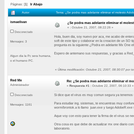
Páginas: [
1
]
Ir Abajo
Autor
Tema: ¿Se podra mas adelante eliminar el molesto Ado
ismaelivan
¿Se podra mas adelante eliminar el mole
«
:
Octubre 21, 2007, 08:22:26 »
Desconectado
Hola, buen dia, soy nuevo por aca, me acabo de entera
soft de este tipo y colaborar en la creacion de un SO t
Mensajes: 3
pregunta es la siguiente ¿Podra en adelante Mx One el
Espero de antemano sus respuestas, y gracias a Red_
Algun dia la Pc sera humana,
o el humano PC.
«
Última modificación: Octubre 21, 2007, 08:30:07 por i
Red Mx
Re: ¿Se podra mas adelante eliminar el m
Administrador
«
Respuesta #1 :
Octubre 22, 2007, 06:10:33 »
Si dice que el virus es muy comun segura ya tenemos una
Desconectado
Para estudiar ing. sistemas, te encuentras muy confun
Mensajes: 1161
worm/brontok.a lo llamo juan.exe y luego AdobeR.exe s
Aque voy con esto para tener la firma de el virus se ne
Otra cosa es que debe de actualizar mx one diario con e
laboratorio.