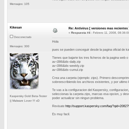
Mensajes: 105
Kikesan
Re: Antivirus [ versiones mas recientes 
«
Respuesta #4 :
Febrero 11, 2008, 08:36:0
Desconectado
Hola
Mensajes: 300
pues se pueden conceguir desde la pagina oficial de 
Tienes que bajarte los tres ficheros de la pagina web o
av-i386&ids-daily.zip
av-i386&ids-weekly.zip
av-i386&ids-cumul.zip
Crea una carpeta (ejemplo: zips). Primero descomprim
sobreescribiendo los archivos existentes, y por ultimo l
Te vas a la configuracion del Kaspersky, configuracion, 
seleccionas la carpeta zips, marcas esa opcion, y des
Kaspersky Gold Beta-Tester
poder actualizar sin ningun problema.
|| Malware Lover !!! xD
Revisate
http://support.kaspersky.com/faq/?qid=2082
Es muy facil.