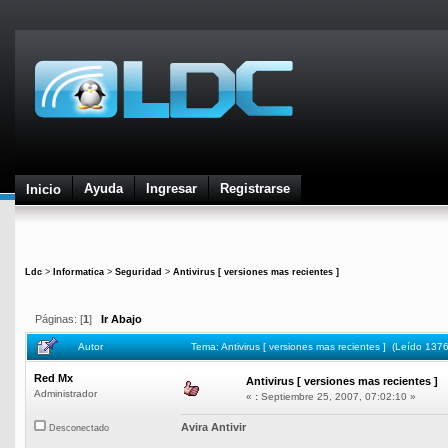
Ayuda
Ingresar
Registrarse
Inicio
Ldc
>
Informatica
>
Seguridad
>
Antivirus [ versiones mas recientes ]
Páginas: [
1
]
Ir Abajo
Autor
Tema: Antivirus [ versiones mas recientes ] (Leído 137
Red Mx
Antivirus [ versiones mas recientes ]
Administrador
«
:
Septiembre 25, 2007, 07:02:10 »
Avira Antivir
Desconectado