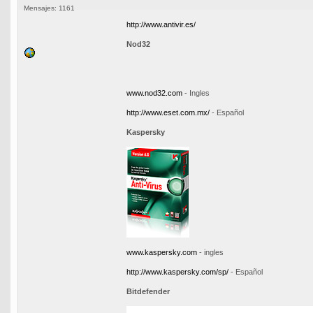
Mensajes: 1161
http://www.antivir.es/
Nod32
www.nod32.com
- Ingles
http://www.eset.com.mx/
- Español
Kaspersky
www.kaspersky.com
- ingles
http://www.kaspersky.com/sp/
- Español
Bitdefender