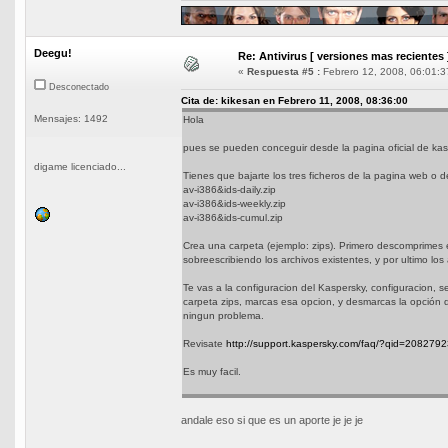
Deegu!
Re: Antivirus [ versiones mas recientes 
«
Respuesta #5 :
Febrero 12, 2008, 06:01:3
Desconectado
Cita de: kikesan en Febrero 11, 2008, 08:36:00
Mensajes: 1492
Hola
pues se pueden conceguir desde la pagina oficial de ka
digame licenciado...
Tienes que bajarte los tres ficheros de la pagina web o de
av-i386&ids-daily.zip
av-i386&ids-weekly.zip
av-i386&ids-cumul.zip
Crea una carpeta (ejemplo: zips). Primero descomprimes 
sobreescribiendo los archivos existentes, y por ultimo los 
Te vas a la configuracion del Kaspersky, configuracion, se
carpeta zips, marcas esa opcion, y desmarcas la opción d
ningun problema.
Revisate
http://support.kaspersky.com/faq/?qid=208279
Es muy facil.
andale eso si que es un aporte je je je