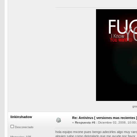
gra
linkinshadow
Re: Antivirus [ versiones mas recientes 
«
Respuesta #6 :
Diciembre 02, 2008, 10:00:
Desconectado
hola equipo mxone pues bengo adecirles algo muy raro 
alguien sabe como deistalarlo que me ayude por favor
Mensajes: 105