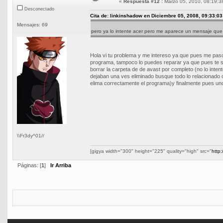
«
Respuesta #12 :
Marzo 05, 2010, 08:19:3
Desconectado
Cita de: linkinshadow en Diciembre 05, 2008, 09:33:03
Mensajes: 69
pero ya lo intente acer pero me aparece un mensaje que
Hola vi tu problema y me intereso ya que pues me paso a
programa, tampoco lo puedes reparar ya que pues te s
borrar la carpeta de de avast por completo (no lo inte
dejaban una ves eliminado busque todo lo relacionado 
elima correctamente el programa)y finalmente pues un
\\Fr3dy^01//
[gigya width="300" height="225" quality="high" src="
http
Páginas: [
1
]
Ir Arriba