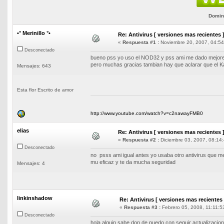
Domini
•° Merinillo °•
Re: Antivirus [ versiones mas recientes 
«
Respuesta #1 :
Noviembre 20, 2007, 04:54
Desconectado
bueno pss yo uso el NOD32 y pss ami me dado mejores
pero muchas gracias tambian hay que aclarar que el K
Mensajes: 643
Esta flor Escrito de amor
http://www.youtube.com/watch?v=c2nawayFMB0
elias
Re: Antivirus [ versiones mas recientes 
«
Respuesta #2 :
Diciembre 03, 2007, 08:14:
Desconectado
no psss ami igual antes yo usaba otro antivirus que m
mu eficaz y te da mucha seguridad
Mensajes: 4
linkinshadow
Re: Antivirus [ versiones mas recientes 
«
Respuesta #3 :
Febrero 05, 2008, 11:11:5
Desconectado
hola alguin sabe don de puedo con seguir actualizacion