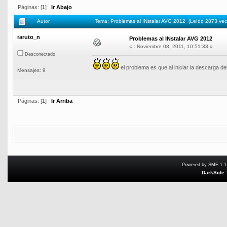
Páginas: [
1
]
Ir Abajo
Autor
Tema: Problemas al INstalar AVG 2012 (Leído 2873 vec
raruto_n
Problemas al INstalar AVG 2012
«
:
Noviembre 08, 2011, 10:51:33 »
Desconectado
el problema es que al iniciar la descarga del
Mensajes: 9
Páginas: [
1
]
Ir Arriba
Powered by SMF 1.1
DarkSide