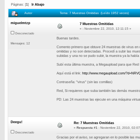
Páginas: [
1
]
Ir Abajo
Autor
Tema: 7 Muestras Omitidas (Leído 1952 veces)
miguelmtzp
7 Muestras Omitidas
«
:
Noviembre 22, 2010, 12:11:15 »
Desconectado
Buenas tardes.
Mensajes: 12
Comento primero que obtuve 24 muestras de virus en u
omitidas y no son detectadas. Procedí a subir las mu
subidas y una no se pudo subir, la muestra ya la había
Subí esta última muestra, a Megaupload para que Red 
Aquí está el link:
http://www.megaupload.com/?d=NRV
Contraseña: "virus" (sin las comillas)
Red, Si requieres que suba también las demás muestra
PD: Las 24 muestras las ejecute en una máquina virtua
Deegu!
Re: 7 Muestras Omitidas
«
Respuesta #1 :
Noviembre 22, 2010, 02:07
Desconectado
Gracias por el aviso, se agregaran en lo posible las m