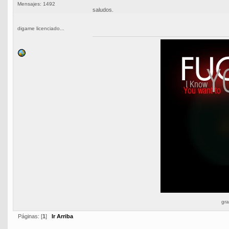
Mensajes: 1492
saludos.
digame licenciado...
gra
Páginas: [
1
]
Ir Arriba