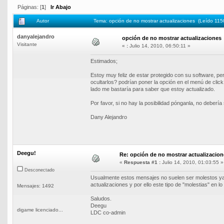
Páginas: [
1
]
Ir Abajo
Autor
Tema: opción de no mostrar actualizaciones (Leído 115
danyalejandro
opción de no mostrar actualizaciones
Visitante
«
:
Julio 14, 2010, 06:50:11 »
Estimados;
Estoy muy feliz de estar protegido con su software, p
ocultarlos? podrían poner la opción en el menú de click
lado me bastaría para saber que estoy actualizado.
Por favor, si no hay la posibilidad pónganla, no debería
Dany Alejandro
Deegu!
Re: opción de no mostrar actualizacion
«
Respuesta #1 :
Julio 14, 2010, 01:03:55 »
Desconectado
Usualmente estos mensajes no suelen ser molestos ya 
actualizaciones y por ello este tipo de "molestias" en l
Mensajes: 1492
Saludos.
Deegu
digame licenciado...
LDC co-admin