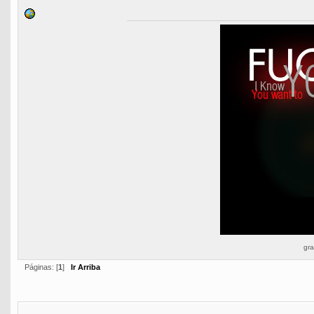
gra
Páginas: [
1
]
Ir Arriba