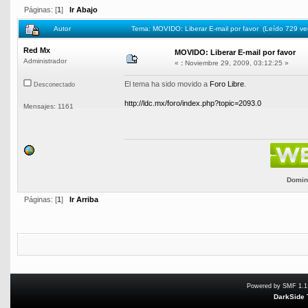
Páginas: [
1
]
Ir Abajo
Autor
Tema: MOVIDO: Liberar E-mail por favor (Leído 729 ve
Red Mx
MOVIDO: Liberar E-mail por favor
Administrador
«
:
Noviembre 29, 2009, 03:12:25 »
El tema ha sido movido a
Foro Libre
.
Desconectado
http://ldc.mx/foro/index.php?topic=2093.0
Mensajes: 1161
Domini
Páginas: [
1
]
Ir Arriba
Powered by SMF 1.1
DarkSide