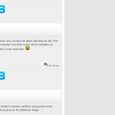
amos aca, la base de datos del blog de Mx One
a quedar con este como vieron tambien ya
nan y todo esta bien
En línea
l propio! cuantos cambios ja ja ja pero este
o ja ja ja en fin hablamos luego