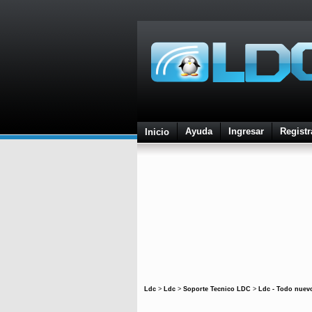
Ayuda
Ingresar
Registr
Inicio
Ldc
>
Ldc
>
Soporte Tecnico LDC
>
Ldc - Todo nuevo