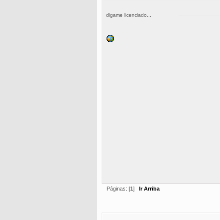
digame licenciado...
Páginas: [
1
]
Ir Arriba