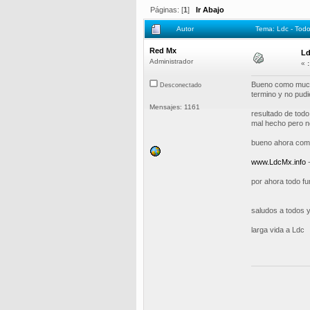
Páginas: [
1
]
Ir Abajo
Autor
Tema: Ldc - Todo
Red Mx
Ld
Administrador
«
:
Bueno como mucho
Desconectado
termino y no pudi
Mensajes: 1161
resultado de todo
mal hecho pero n
bueno ahora como
www.LdcMx.info
por ahora todo f
saludos a todos 
larga vida a Ldc