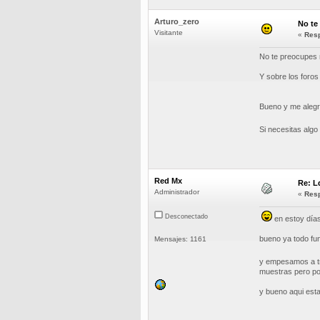
Arturo_zero
No te
Visitante
«
Resp
No te preocupes 
Y sobre los foros
Bueno y me alegra
Si necesitas algo
Red Mx
Re: L
Administrador
«
Resp
Desconectado
en estoy días
bueno ya todo fu
Mensajes: 1161
y empesamos a tra
muestras pero por 
y bueno aqui es