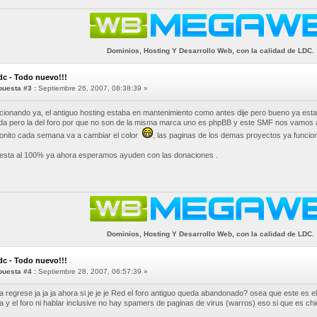
Dominios, Hosting Y Desarrollo Web, con la calidad de LDC.
dc - Todo nuevo!!!
uesta #3 :
Septiembre 26, 2007, 08:38:39 »
cionando ya, el antiguo hosting estaba en mantenimiento como antes dije pero bueno ya est
da pero la del foro por que no son de la misma marca uno es phpBB y este SMF nos vamos 
nito cada semana va a cambiar el color
, las paginas de los demas proyectos ya funcio
esta al 100% ya ahora esperamos ayuden con las donaciones .
Dominios, Hosting Y Desarrollo Web, con la calidad de LDC.
dc - Todo nuevo!!!
uesta #4 :
Septiembre 28, 2007, 06:57:39 »
 ya regrese ja ja ja ahora si je je je Red el foro antiguo queda abandonado? osea que este es e
y el foro ni hablar inclusive no hay spamers de paginas de virus (warros) eso si que es chid