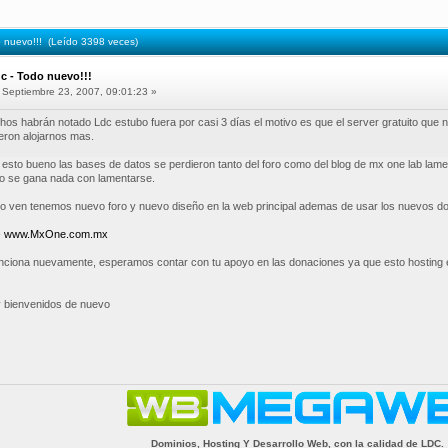
 nuevo!!! (Leído 3398 veces)
c - Todo nuevo!!!
Septiembre 23, 2007, 09:01:23 »
s habrán notado Ldc estubo fuera por casi 3 días el motivo es que el server gratuito que 
eron alojarnos mas.
 esto bueno las bases de datos se perdieron tanto del foro como del blog de mx one lab lame
o se gana nada con lamentarse.
 ven tenemos nuevo foro y nuevo diseño en la web principal ademas de usar los nuevos d
-
www.MxOne.com.mx
unciona nuevamente, esperamos contar con tu apoyo en las donaciones ya que esto hosting 
y bienvenidos de nuevo
Dominios, Hosting Y Desarrollo Web, con la calidad de LDC.