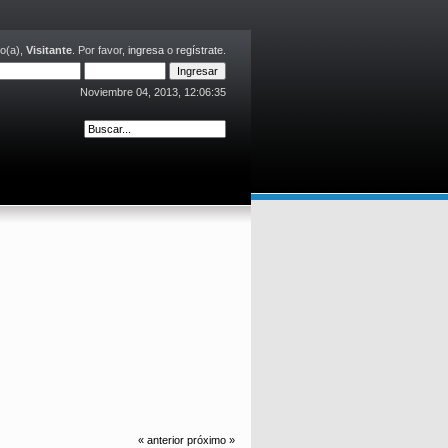
o(a),
Visitante
. Por favor,
ingresa
o
regístrate
.
Noviembre 04, 2013, 12:06:35
« anterior
próximo »