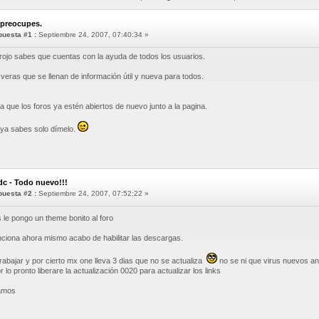
 preocupes.
uesta #1 :
Septiembre 24, 2007, 07:40:34 »
rojo sabes que cuentas con la ayuda de todos los usuarios.
 veras que se llenan de información útil y nueva para todos.
 que los foros ya estén abiertos de nuevo junto a la pagina.
 ya sabes solo dímelo.
dc - Todo nuevo!!!
uesta #2 :
Septiembre 24, 2007, 07:52:22 »
 le pongo un theme bonito al foro
nciona ahora mismo acabo de habilitar las descargas.
bajar y por cierto mx one lleva 3 dias que no se actualiza
no se ni que virus nuevos an
lo pronto liberare la actualización 0020 para actualizar los links
tamos