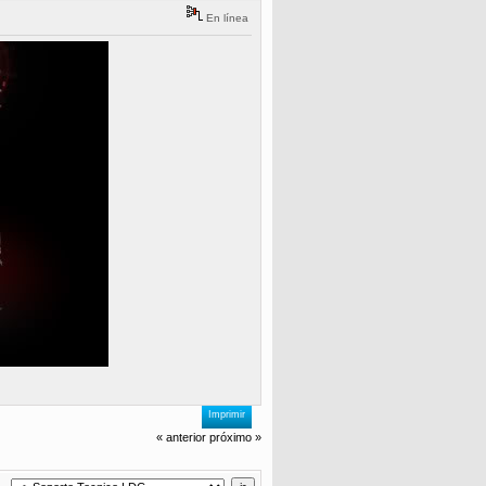
En línea
Imprimir
« anterior
próximo »