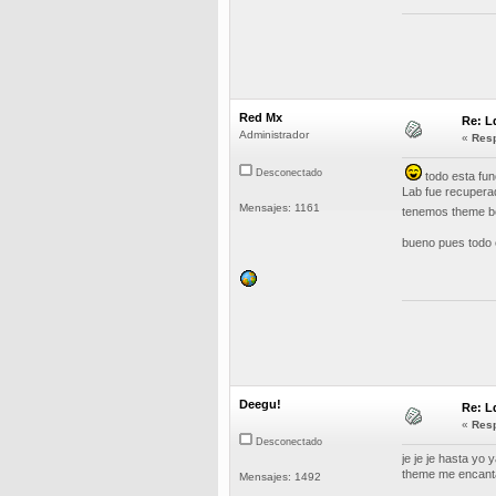
Red Mx
Re: L
Administrador
«
Resp
Desconectado
todo esta fun
Lab fue recupera
Mensajes: 1161
tenemos theme bo
bueno pues todo 
Deegu!
Re: L
«
Resp
Desconectado
je je je hasta yo
theme me encanta 
Mensajes: 1492