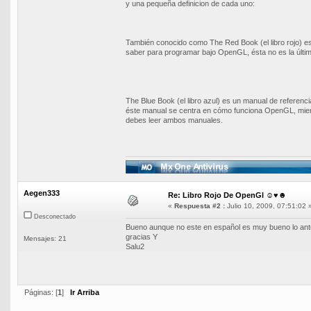
y una pequeña definicion de cada uno:
También conocido como The Red Book (el libro rojo) es
saber para programar bajo OpenGL, ésta no es la últim
The Blue Book (el libro azul) es un manual de refere
éste manual se centra en cómo funciona OpenGL, mient
debes leer ambos manuales.
Aegen333
Re: Libro Rojo De OpenGl ☺♥☻
«
Respuesta #2 :
Julio 10, 2009, 07:51:02 
Desconectado
Bueno aunque no este en español es muy bueno lo anter
gracias Y
Mensajes: 21
Salu2
Páginas: [
1
]
Ir Arriba