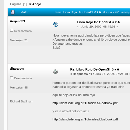
Páginas: [
1
]
Ir Abajo
Autor
Tema: Libro Rojo De OpenGl ☺♥☻ (Leído 7761 veces)
Aegen333
Libro Rojo De OpenGl ☺♥☻
«
:
Junio 29, 2009, 08:45:08 »
Desconectado
Hola nuevamente aqui dando lata pero dicen que "questi
¿Alguien sabe donde encontrar el libro rojo de openg
Mensajes: 21
De antemano gracias
Salu2
dhararon
Re: Libro Rojo De OpenGl ☺♥☻
«
Respuesta #1 :
Julio 07, 2009, 07:26:18 
Desconectado
hermano perdon por desilucionarte, pero creo que nunca
cabo si le llegases a encontrar estaria ya traducido.
Mensajes: 88
aqui te dejo el link del libro rojo
Richard Stallman
http://idam.ladei.org.ar/Tutoriales/RedBook.pdf
y este otro el del libro azul
http://idam.ladei.org.ar/Tutoriales/BlueBook.pdf