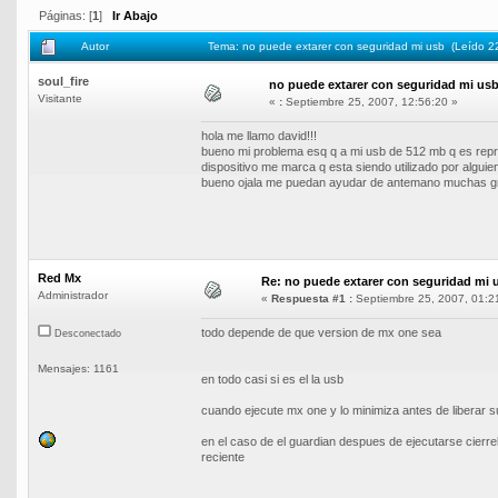
Páginas: [
1
]
Ir Abajo
Autor
Tema: no puede extarer con seguridad mi usb (Leído 2
soul_fire
no puede extarer con seguridad mi us
Visitante
«
:
Septiembre 25, 2007, 12:56:20 »
hola me llamo david!!!
bueno mi problema esq q a mi usb de 512 mb q es repro
dispositivo me marca q esta siendo utilizado por alguie
bueno ojala me puedan ayudar de antemano muchas g
Red Mx
Re: no puede extarer con seguridad mi 
Administrador
«
Respuesta #1 :
Septiembre 25, 2007, 01:2
todo depende de que version de mx one sea
Desconectado
Mensajes: 1161
en todo casi si es el la usb
cuando ejecute mx one y lo minimiza antes de liberar su
en el caso de el guardian despues de ejecutarse cierre
reciente