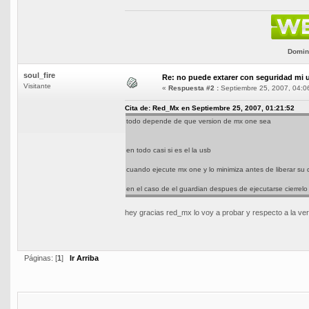
Domini
soul_fire
Re: no puede extarer con seguridad mi 
Visitante
«
Respuesta #2 :
Septiembre 25, 2007, 04:0
Cita de: Red_Mx en Septiembre 25, 2007, 01:21:52
todo depende de que version de mx one sea
en todo casi si es el la usb
cuando ejecute mx one y lo minimiza antes de liberar su d
en el caso de el guardian despues de ejecutarse cierrelo 
hey gracias red_mx lo voy a probar y respecto a la ve
Páginas: [
1
]
Ir Arriba