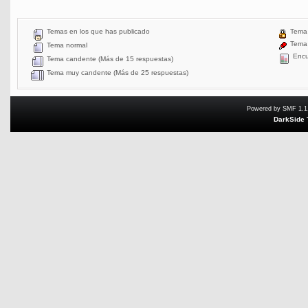
Temas en los que has publicado
Tema 
Tema 
Tema normal
Encu
Tema candente (Más de 15 respuestas)
Tema muy candente (Más de 25 respuestas)
Powered by SMF 1.1
DarkSide