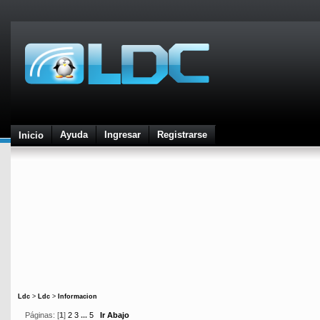
Ayuda
Ingresar
Registrarse
Inicio
Ldc
>
Ldc
>
Informacion
Páginas: [
1
]
2
3
...
5
Ir Abajo