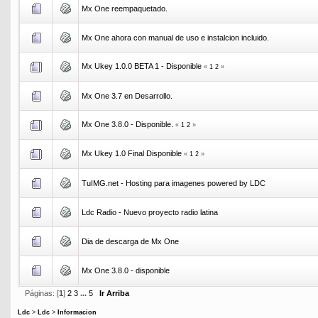
Mx One reempaquetado.
Mx One ahora con manual de uso e instalcion incluido.
Mx Ukey 1.0.0 BETA 1 - Disponible
«
1
2
»
Mx One 3.7 en Desarrollo.
Mx One 3.8.0 - Disponible.
«
1
2
»
Mx Ukey 1.0 Final Disponible
«
1
2
»
TuIMG.net - Hosting para imagenes powered by LDC
Ldc Radio - Nuevo proyecto radio latina
Dia de descarga de Mx One
Mx One 3.8.0 - disponible
Páginas: [
1
]
2
3
...
5
Ir Arriba
Ldc
>
Ldc
>
Informacion