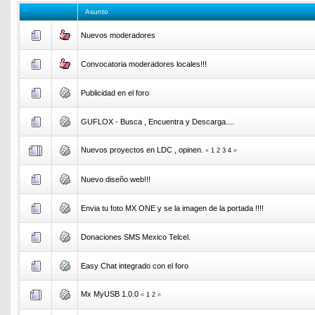
Asunto
Nuevos moderadores
Convocatoria moderadores locales!!!
Publicidad en el foro
GUFLOX - Busca , Encuentra y Descarga....
Nuevos proyectos en LDC , opinen.
«
1
2
3
4
»
Nuevo diseño web!!!
Envia tu foto MX ONE y se la imagen de la portada !!!!
Donaciones SMS Mexico Telcel.
Easy Chat integrado con el foro
Mx MyUSB 1.0.0
«
1
2
»