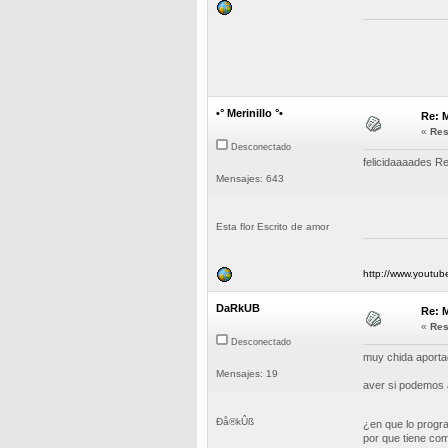
•° Merinillo °•
Re: 
«
Res
Desconectado
felicidaaaades R
Mensajes: 643
Esta flor Escrito de amor
http://www.yout
DaRkUB
Re: 
«
Res
Desconectado
muy chida aporta
Mensajes: 19
aver si podemos 
Ðå®kÛß
¿en que lo prog
por que tiene como