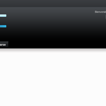
Bienvenid
arse