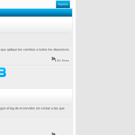
Imprimir
que aplique los cambios a todos los disposivos.
En línea
n el log de el servidor sin contar a las que