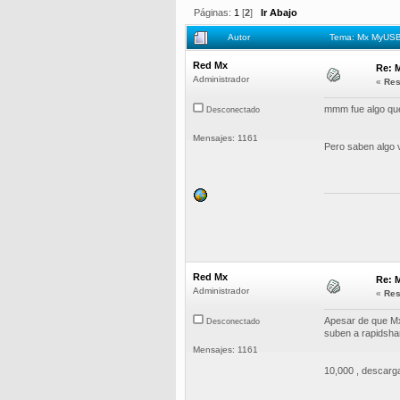
Páginas:
1
[
2
]
Ir Abajo
Autor
Tema: Mx MyUSB 
Red Mx
Re: 
Administrador
«
Res
mmm fue algo que
Desconectado
Mensajes: 1161
Pero saben algo v
Red Mx
Re: 
Administrador
«
Res
Apesar de que Mx 
Desconectado
suben a rapidshar
Mensajes: 1161
10,000 , descarg