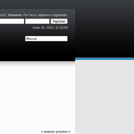
o(a),
Visitante
. Por favor,
ingresa
o
regístrate
.
Junio 15, 2013, 11:16:09
« anterior
próximo »