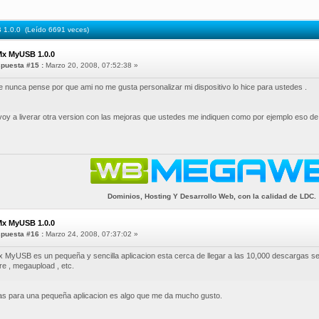
1.0.0 (Leído 6691 veces)
Mx MyUSB 1.0.0
puesta #15 :
Marzo 20, 2008, 07:52:38 »
 nunca pense por que ami no me gusta personalizar mi dispositivo lo hice para ustedes .
oy a liverar otra version con las mejoras que ustedes me indiquen como por ejemplo eso de 
Dominios, Hosting Y Desarrollo Web, con la calidad de LDC.
Mx MyUSB 1.0.0
puesta #16 :
Marzo 24, 2008, 07:37:02 »
MyUSB es un pequeña y sencilla aplicacion esta cerca de llegar a las 10,000 descargas segu
e , megaupload , etc.
as para una pequeña aplicacion es algo que me da mucho gusto.