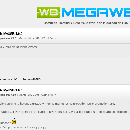
Dominios, Hosting Y Desarrollo Web, con la calidad de LDC.
Mx MyUSB 1.0.0
puesta #17 :
Marzo 24, 2008, 12:01:54 »
ed x otro de muchos exitos
ube.com/watch?v=c2nawayFMB0
Mx MyUSB 1.0.0
puesta #18 :
Marzo 25, 2008, 02:44:40 »
cion aun no la he descargado y mucho menos la he probado...pero pronto lo hare...
ayudar a RED en mejorarl, claro si RED desea la ayuda por supuesto, me parecio excelente 
ramaste?
 VB pero no se si le di jejejejejeje..