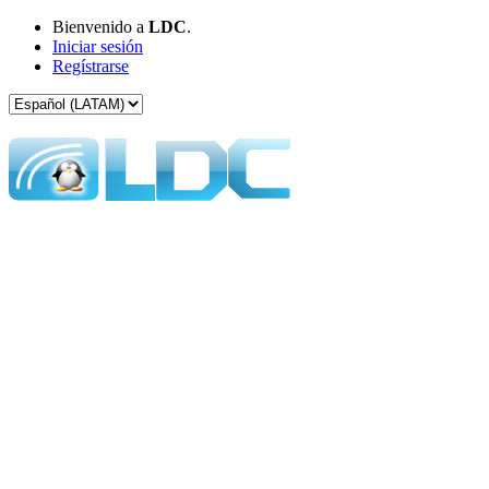
Bienvenido a
LDC
.
Iniciar sesión
Regístrarse