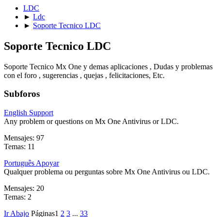
LDC
►
Ldc
►
Soporte Tecnico LDC
Soporte Tecnico LDC
Soporte Tecnico Mx One y demas aplicaciones , Dudas y problemas
con el foro , sugerencias , quejas , felicitaciones, Etc.
Subforos
English Support
Any problem or questions on Mx One Antivirus or LDC.
Mensajes: 97
Temas: 11
Português Apoyar
Qualquer problema ou perguntas sobre Mx One Antivirus ou LDC.
Mensajes: 20
Temas: 2
Ir Abajo
Páginas
1
2
3
...
33