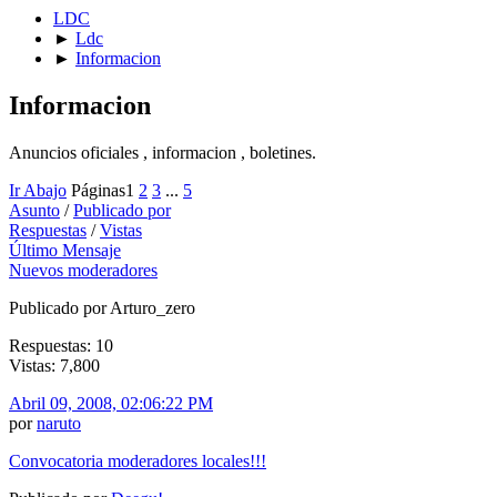
LDC
►
Ldc
►
Informacion
Informacion
Anuncios oficiales , informacion , boletines.
Ir Abajo
Páginas
1
2
3
...
5
Asunto
/
Publicado por
Respuestas
/
Vistas
Último Mensaje
Nuevos moderadores
Publicado por Arturo_zero
Respuestas: 10
Vistas: 7,800
Abril 09, 2008, 02:06:22 PM
por
naruto
Convocatoria moderadores locales!!!