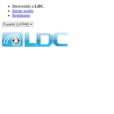
Bienvenido a
LDC
.
Iniciar sesión
Regístrarse