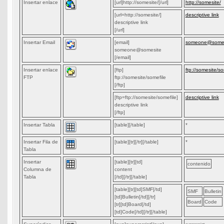
Insertar enlace
[url]http://somesite/[/url]
http://somesite/
[url=http://somesite/]
descriptive link
descriptive link
[/url]
Insertar Email
[email]
someone@somes
someone@somesite
[/email]
Insertar enlace
[ftp]
ftp://somesite/so
FTP
ftp://somesite/somefile
[/ftp]
[ftp=ftp://somesite/somefile]
descriptive link
descriptive link
[/ftp]
Insertar Tabla
[table][/table]
*
Insertar Fila de
[table][tr][/tr][/table]
*
Tabla
Insertar
[table][tr][td]
contenido
Columna de
content
Tabla
[/td][/tr][/table]
[table][tr][td]SMF[/td]
SMF
Bulletin
[td]Bulletin[/td][/tr]
Board
Code
[tr][td]Board[/td]
[td]Code[/td][/tr][/table]
superscript