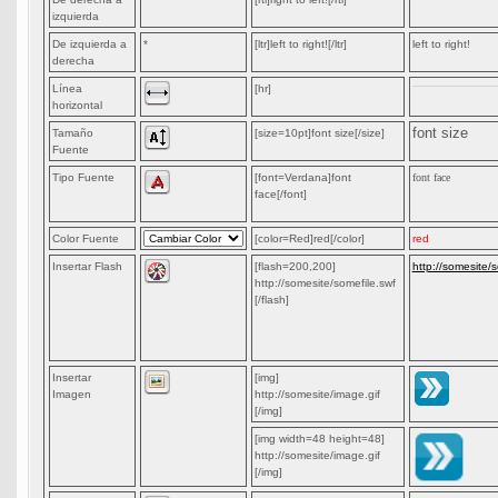
izquierda
De izquierda a
*
[ltr]left to right![/ltr]
left to right!
derecha
Línea
[hr]
horizontal
font size
Tamaño
[size=10pt]font size[/size]
Fuente
Tipo Fuente
[font=Verdana]font
font face
face[/font]
Color Fuente
[color=Red]red[/color]
red
Insertar Flash
[flash=200,200]
http://somesite/s
http://somesite/somefile.swf
[/flash]
Insertar
[img]
Imagen
http://somesite/image.gif
[/img]
[img width=48 height=48]
http://somesite/image.gif
[/img]