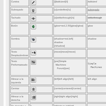
Cursiva
[i]italicized[/i]
italicized
Subrayado
[u]underline[/u]
subrayado
Tachado
[s]strikethrough[/s]
strikethrough
Botón
[glow=red,2,50]glow[/glow]
glow
Sombra
[shadow=red,left]
shadow
shadow
[/shadow]
Texto
[move]move[/move]
Desplazándose
Texto
[pre]Simple
Simple

Preformateado
Machines
  Machines

Forum[/pre]
Alinear a la
[left]left align[/left]
left align
izquierda
Centrar
[center]centered[/center]
Alinear a la
[right]right align[/right]
derecha
De derecha a
*
[rtl]right to left![/rtl]