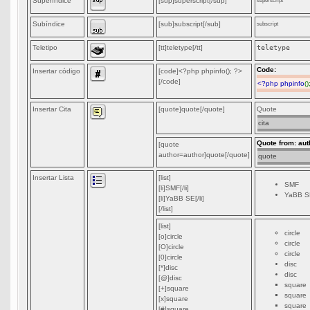
Superíndice
[sup]superscript[/sup]
Subíndice
[sub]subscript[/sub]
subscript
Teletipo
[tt]teletype[/tt]
teletype
Code:
Insertar código
[code]<?php phpinfo(); ?>
[/code]
<?php phpinfo
()
Insertar Cita
[quote]quote[/quote]
Quote
cita
Quote from: aut
[quote
author=author]quote[/quote]
quote
Insertar Lista
[list]
SMF
[li]SMF[/li]
YaBB S
[li]YaBB SE[/li]
[/list]
[list]
circle
[o]circle
circle
[O]circle
circle
[0]circle
disc
[*]disc
disc
[@]disc
square
[+]square
square
[x]square
square
[#]square