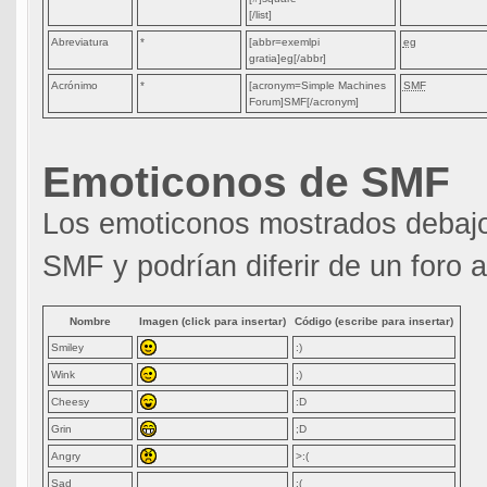
[/list]
Abreviatura
*
[abbr=exemlpi
eg
gratia]eg[/abbr]
Acrónimo
*
[acronym=Simple Machines
SMF
Forum]SMF[/acronym]
Emoticonos de SMF
Los emoticonos mostrados debajo
SMF y podrían diferir de un foro a
Nombre
Imagen (click para insertar)
Código (escribe para insertar)
Smiley
:)
Wink
;)
Cheesy
:D
Grin
;D
Angry
>:(
Sad
:(