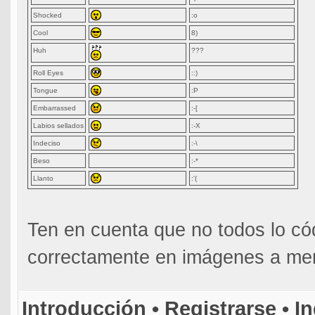
Shocked
:o
Cool
8)
Huh
???
Roll Eyes
::)
Tongue
:P
Embarrassed
:-[
Labios sellados
:-X
Indeciso
:-\
Beso
:-*
Llanto
:'(
Ten en cuenta que no todos lo có
correctamente en imágenes a men
Introducción
•
Registrarse
•
In