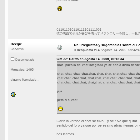
011011010110111101111001
彼の表面でそれが喜びを表わすメランコリーを隠し、一見の
Deegu!
Re: Preguntas y sugerencias sobre el Fo
CoAdmin
«
Respuesta #14 :
Agosto 14, 2009, 09:32:4
Cita de: GaRfA en Agosto 14, 2009, 09:18:34
Desconectado
hola, pues lo del chat integrado ya se había dicho desde 
Mensajes: 1465
chat, chat, chat, chat,chat, chat, chat, chat,chat, chat,ch
chat,chat, chat,chat, chat,chat, chat,chat, chat,chat, chat
digame licenciado...
chat,chat, chat,chat, chat,chat, chat,chat, chat,chat, chat
jaja
pero si al chat.
Garfa la verdad el chat se tuvo... y se tuvo que quitar.
sentido del foro ya que por pereza no abrian temas o no
nos leemos