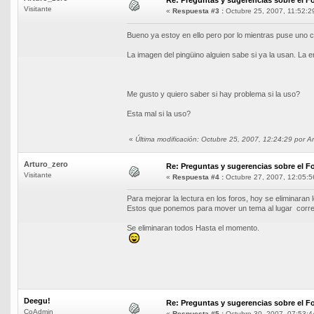
Re: Preguntas y sugerencias sobre el Fo
Visitante
«
Respuesta #3 :
Octubre 25, 2007, 11:52:2
Bueno ya estoy en ello pero por lo mientras puse uno 
La imagen del pingüino alguien sabe si ya la usan. La 
Me gusto y quiero saber si hay problema si la uso?
Esta mal si la uso?
«
Última modificación: Octubre 25, 2007, 12:24:29 por A
Arturo_zero
Re: Preguntas y sugerencias sobre el Fo
Visitante
«
Respuesta #4 :
Octubre 27, 2007, 12:05:5
Para mejorar la lectura en los foros, hoy se eliminar
Estos que ponemos para mover un tema al lugar corre
Se eliminaran todos Hasta el momento.
Deegu!
Re: Preguntas y sugerencias sobre el Fo
CoAdmin
«
Respuesta #5 :
Octubre 30, 2007, 07:53:4