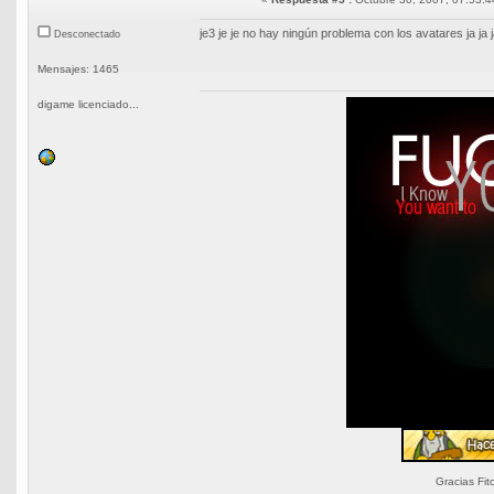
je3 je je no hay ningún problema con los avatares ja ja 
Desconectado
Mensajes: 1465
digame licenciado...
Gracias Fit