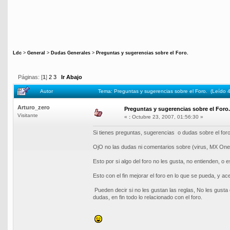
Ldc
>
General
>
Dudas Generales
>
Preguntas y sugerencias sobre el Foro.
Páginas: [
1
]
2
3
Ir Abajo
Autor
Tema: Preguntas y sugerencias sobre el Foro. (Leído 
Arturo_zero
Preguntas y sugerencias sobre el Foro.
Visitante
«
:
Octubre 23, 2007, 01:56:30 »
Si tienes preguntas, sugerencias o dudas sobre el foro
OjO no las dudas ni comentarios sobre (virus, MX One,
Esto por si algo del foro no les gusta, no entienden, o 
Esto con el fin mejorar el foro en lo que se pueda, y a
Pueden decir si no les gustan las reglas, No les gusta 
dudas, en fin todo lo relacionado con el foro.