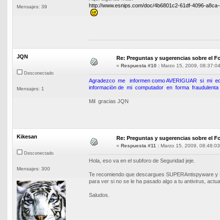
http://www.esnips.com/doc/4b6801c2-61df-4096-a8c
Mensajes: 39
JQN
Re: Preguntas y sugerencias sobre el Fo
«
Respuesta #10 :
Marzo 15, 2009, 08:37:04
Desconectado
Agradezco me informen como AVERIGUAR si mi eq
informaciòn de mi computador en forma fraudulenta 
Mensajes: 1
Mil gracias JQN
Kikesan
Re: Preguntas y sugerencias sobre el Fo
«
Respuesta #11 :
Marzo 15, 2009, 08:48:03
Desconectado
Hola, eso va en el subforo de Seguridad jeje.
Mensajes: 300
Te recomiendo que descargues SUPERAntispyware y Ma
para ver si no se le ha pasado algo a tu antivirus, act
Saludos.