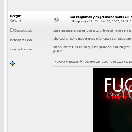
Deegu!
Re: Preguntas y sugerencias sobre el Fo
CoAdmin
«
Respuesta #1 :
Octubre 25, 2007, 08:38:2
pues mi sugerencia es que arturo deberia hacerse a un a
Desconectado
ahora si en serio moderemos el lenguaje son sugerencia
Mensajes: 1465
ah por cierto Red no se que tan probable sea integrar 
digame licenciado...
ja ja ja
«
Última modificación: Octubre 25, 2007, 08:52:23 por D