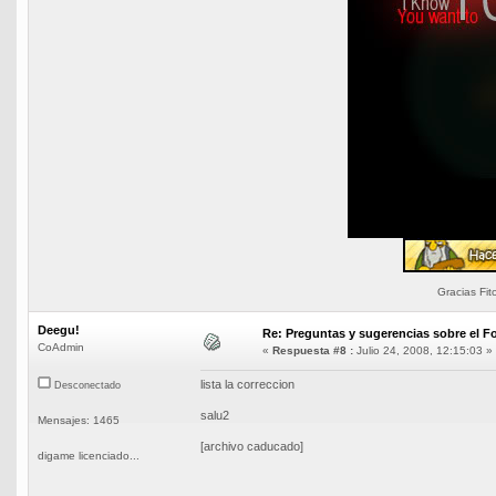
Gracias Fit
Deegu!
Re: Preguntas y sugerencias sobre el Fo
CoAdmin
«
Respuesta #8 :
Julio 24, 2008, 12:15:03 »
lista la correccion
Desconectado
salu2
Mensajes: 1465
[archivo caducado]
digame licenciado...