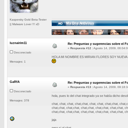
Kaspersky Gold Beta-Tester
|| Malware Lover !!! xD
luznairim11
Re: Preguntas y sugerencias sobre el Fo
«
Respuesta #12 :
Agosto 14, 2009, 06:04:0
Desconectado
HOLA MI NOMBRE ES MIRIAN FLORES SOY NUEVA 
Mensajes: 1
GaRfA
Re: Preguntas y sugerencias sobre el Fo
«
Respuesta #13 :
Agosto 14, 2009, 09:18:3
Desconectado
hola, pues lo del chat integrado ya se había dicho desd
Mensajes: 378
chat, chat, chat, chat,chat, chat, chat, chat,chat, chat,
chat,chat, chat,chat, chat,chat, chat,chat, chat,chat, ch
chat,chat, chat,chat, chat,chat, chat,chat, chat,chat, ch
jaja
pero si al chat.