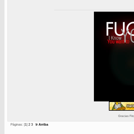
Gracias Fit
Páginas: [
1
]
2
3
Ir Arriba