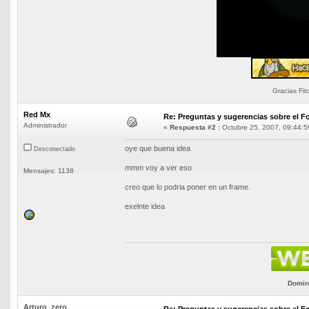
Gracias Fit
Red Mx
Re: Preguntas y sugerencias sobre el Fo
Administrador
«
Respuesta #2 :
Octubre 25, 2007, 09:44:5
oye que buena idea
Desconectado
mmm voy a ver eso
Mensajes: 1138
creo que lo podria poner en un frame.
exelnte idea
Domini
Arturo_zero