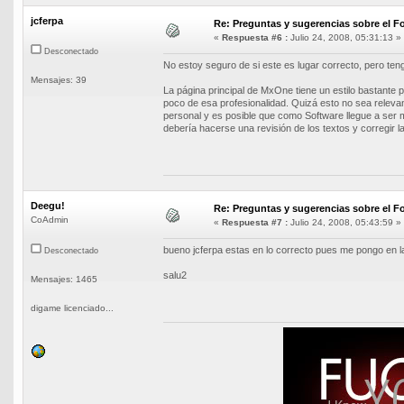
jcferpa
Re: Preguntas y sugerencias sobre el Fo
«
Respuesta #6 :
Julio 24, 2008, 05:31:13 »
Desconectado
No estoy seguro de si este es lugar correcto, pero te
Mensajes: 39
La página principal de MxOne tiene un estilo bastante p
poco de esa profesionalidad. Quizá esto no sea relev
personal y es posible que como Software llegue a ser 
debería hacerse una revisión de los textos y corregir 
Deegu!
Re: Preguntas y sugerencias sobre el Fo
CoAdmin
«
Respuesta #7 :
Julio 24, 2008, 05:43:59 »
bueno jcferpa estas en lo correcto pues me pongo en l
Desconectado
salu2
Mensajes: 1465
digame licenciado...