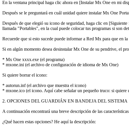
En la ventana principal haga clic ahora en [Instalar Mx One en mi disp
Después se le preguntará en cuál unidad quiere instalar Mx One Portabl
Después de que elegió su icono de seguridad, haga clic en [Siguiente >
llamada "Portables", en la cual puede colocar tus programas si son d
Recuerde que si esto sucede puede informar a Red Mx para que en la 
Si en algún momento desea desinstalar Mx One de su pendrive, el proc
* Mx One xxxx.exe (el programa)
* mxone.ini (el archivo de configuración de idioma de Mx One)
Si quiere borrar el icono:
* autorun.inf (el archivo que muestra el icono)
* mxone.ico (el icono. Aquí cabe señalar un pequeño truco: si quiere u
2. OPCIONES DEL GUARDIÁN EN BANDEJA DEL SISTEMA
A continuación encontrará una breve descripción de las característica
¿Qué hacen estas opciones? He aquí la descripción: