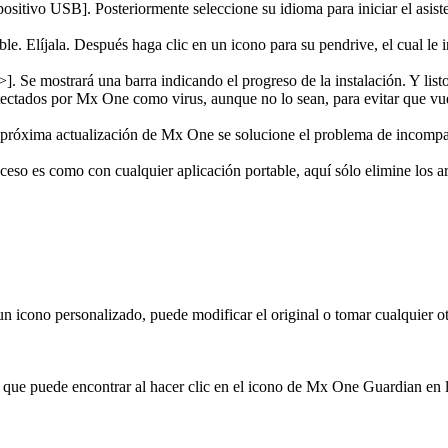
ositivo USB]. Posteriormente seleccione su idioma para iniciar el asiste
e. Elíjala. Después haga clic en un icono para su pendrive, el cual le 
]. Se mostrará una barra indicando el progreso de la instalación. Y lis
etectados por Mx One como virus, aunque no lo sean, para evitar que vue
próxima actualización de Mx One se solucione el problema de incompat
eso es como con cualquier aplicación portable, aquí sólo elimine los a
n icono personalizado, puede modificar el original o tomar cualquier otro
s que puede encontrar al hacer clic en el icono de Mx One Guardian en l