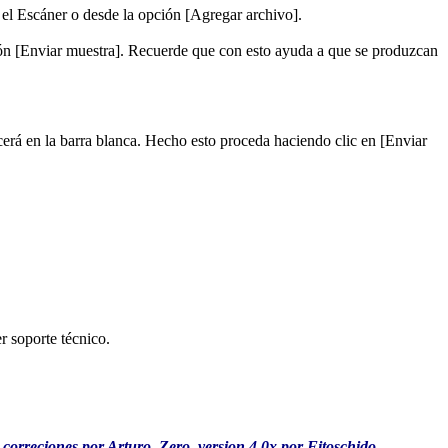
el Escáner o desde la opción [Agregar archivo].
otón [Enviar muestra]. Recuerde que con esto ayuda a que se produzcan
cerá en la barra blanca. Hecho esto proceda haciendo clic en [Enviar
r soporte técnico.
 correciones por Arturo_Zero, version 4.0x por Fitoschido