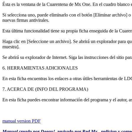
Ésta es la ventana de la Cuarentena de Mx One. En el cuadro blanco 
Si selecciona uno, puede eliminarlo con el botón [Eliminar archivo] 
nuevas firmas antivirales.
Esta última funcionalidad tiene su propia ficha enseguida de la Cuaren
Haga clic en [Seleccione un archivo]. Se abrirá un explorador para qu
muestra].
Se abrirá su explorador de Internet. Siga las instrucciones del sitio par
6. HERRAMIENTAS ADICIONALES
En esta ficha encuentras los enlaces a otras útiles herramientas de LDC
7. ACERCA DE (INFO DEL PROGRAMA)
En esta ficha puedes encontrar información del programa y el autor, a
manual version PDF
Manual creado por Deegu!, revisado por Red Mx , redicion y correci