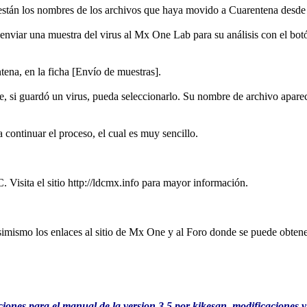
están los nombres de los archivos que haya movido a Cuarentena desde 
o enviar una muestra del virus al Mx One Lab para su análisis con el b
tena, en la ficha [Envío de muestras].
e, si guardó un virus, pueda seleccionarlo. Su nombre de archivo apare
a continuar el proceso, el cual es muy sencillo.
. Visita el sitio http://ldcmx.info para mayor información.
simismo los enlaces al sitio de Mx One y al Foro donde se puede obtene
ones para el manual de la version 3.5 por kikesan, modificaciones y