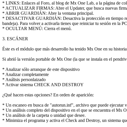
* LINKS: Enlaces al Foro, al blog de Mx One Lab, a la página de col
* ACTUALIZAR FIRMAS: Abre el Updater, que busca nuevas firmas ant
* ABRIR GUARDIÁN: Abre la ventana principal.
* DESACTIVAR GUARDIÁN: Desactiva la protección en tiempo real (lo 
bandeja). Para volver a activarla tienes que reiniciar tu sesión en l
* OCULTAR MENÚ: Cierra el menú.
3. ESCÁNER
Éste es el módulo que más desarrollo ha tenido Mx One en su historia.
Si abrió la versión portable de Mx One (la que se instala en el pendri
* Analizar sólo arranque de este dispositivo
* Analizar completamente
* Análisis personlaizado
* Activar sistema CHECK AND DESTROY
¿Qué hacen estas opciones? En orden de aparición:
* Un escaneo en busca de "autorun.inf", archivo que puede ejecutar 
* Un análisis completo del dispositivo en el que se encuentra el Mx O
* Un análisis de la carpeta o unidad que desee.
* Minimiza el programa y activa el Check and Destroy, un sistema que le 