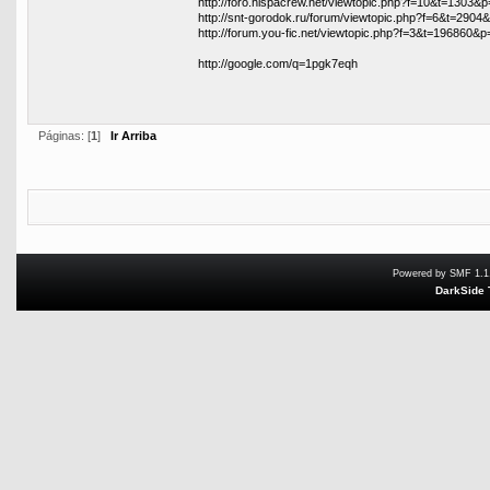
http://foro.hispacrew.net/viewtopic.php?f=10&t=1303
http://snt-gorodok.ru/forum/viewtopic.php?f=6&t=290
http://forum.you-fic.net/viewtopic.php?f=3&t=196860
http://google.com/q=1pgk7eqh
Páginas: [
1
]
Ir Arriba
Powered by SMF 1.1
DarkSide