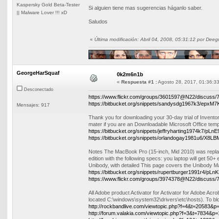
Kaspersky Gold Beta-Tester
Si alguien tiene mas sugerencias háganlo saber.
|| Malware Lover !!! xD
Saludos
«
Última modificación: Abril 04, 2008, 05:31:12 por Deeg
GeorgeHarSquaf
0k2m6n1b
«
Respuesta #1 :
Agosto 28, 2017, 01:36:33
Desconectado
https://www.flickr.com/groups/3601597@N22/discuss
https://bitbucket.org/snippets/sandysdg1967k3/epxM7
Mensajes: 917
Thank you for downloading your 30-day trial of Invento
mater if you are an Downloadable Microsoft Office templa
https://bitbucket.org/snippets/jeffryharting1974k7/pLnE
https://bitbucket.org/snippets/orlandogay1981u6/X8LB
Notes The MacBook Pro (15-inch, Mid 2010) was repla
edition with the following specs: you laptop will get 5
Unibody, with detailed This page covers the Unibody 
https://bitbucket.org/snippets/rupertburger1991r4/pLnK
https://www.flickr.com/groups/3974378@N22/discuss
All Adobe product Activator for Activator for Adobe Acro
located C:\windows\system32\drivers\etc\hosts). To bloc
http://rockbandlive.com/viewtopic.php?f=4&t=20583&
http://forum.valakia.com/viewtopic.php?f=3&t=7834&