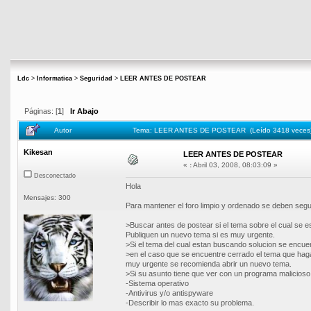
Ldc
>
Informatica
>
Seguridad
>
LEER ANTES DE POSTEAR
Páginas: [
1
]
Ir Abajo
Autor
Tema: LEER ANTES DE POSTEAR (Leído 3418 veces
Kikesan
LEER ANTES DE POSTEAR
«
:
Abril 03, 2008, 08:03:09 »
Desconectado
Hola
Mensajes: 300
Para mantener el foro limpio y ordenado se deben segu
>Buscar antes de postear si el tema sobre el cual se e
Publiquen un nuevo tema si es muy urgente.
>Si el tema del cual estan buscando solucion se encue
>en el caso que se encuentre cerrado el tema que haga
muy urgente se recomienda abrir un nuevo tema.
>Si su asunto tiene que ver con un programa malicioso
-Sistema operativo
-Antivirus y/o antispyware
-Describir lo mas exacto su problema.