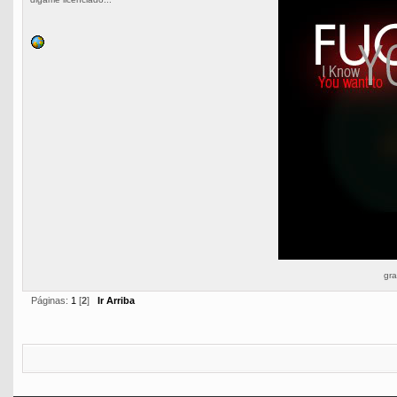
gra
Páginas:
1
[
2
]
Ir Arriba