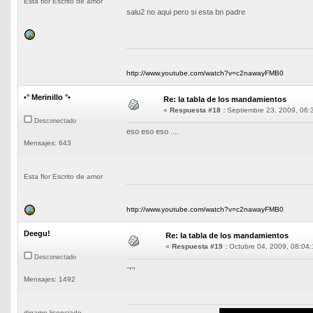
Esta flor Escrito de amor
salu2 no aqui pero si esta bn padre
http://www.youtube.com/watch?v=c2nawayFMB0
•° Merinillo °•
Re: la tabla de los mandamientos
«
Respuesta #18 :
Septiembre 23, 2009, 06:
Desconectado
eso eso eso ....
Mensajes: 643
Esta flor Escrito de amor
http://www.youtube.com/watch?v=c2nawayFMB0
Deegu!
Re: la tabla de los mandamientos
«
Respuesta #19 :
Octubre 04, 2009, 08:04:
Desconectado
¬¬
Mensajes: 1492
digame licenciado...