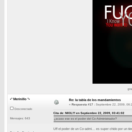
gra
•° Merinillo °•
Re: la tabla de los mandamientos
«
Respuesta #17 :
Septiembre 22, 2009, 06:
Desconectado
Cita de: N03L!!! en Septiembre 22, 2009, 03:41:02
Mensajes: 643
¿acaso ese es el poder del Co-Administrador?
Uff el poder de un Co-admi.... es super chido por un ti