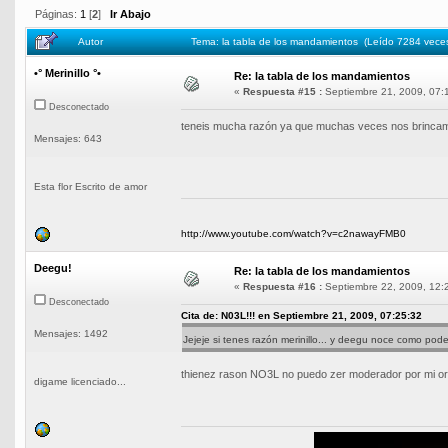
Páginas:
1
[
2
]
Ir Abajo
Autor
Tema: la tabla de los mandamientos (Leído 7284 vece
•° Merinillo °•
Re: la tabla de los mandamientos
«
Respuesta #15 :
Septiembre 21, 2009, 07:
Desconectado
teneis mucha razón ya que muchas veces nos brincam
Mensajes: 643
Esta flor Escrito de amor
http://www.youtube.com/watch?v=c2nawayFMB0
Deegu!
Re: la tabla de los mandamientos
«
Respuesta #16 :
Septiembre 22, 2009, 12:
Desconectado
Cita de: N03L!!! en Septiembre 21, 2009, 07:25:32
Mensajes: 1492
Jejeje si tenes razón merinillo... y deegu noce como pode
thienez rason NO3L no puedo zer moderador por mi ort
digame licenciado...