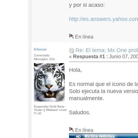
y por si acaso:
http://es.answers.yahoo.c
En línea
Re: El tema: Mx One prob
Kikesan
Conectado
«
Respuesta #1 :
Junio 07, 200
Mensajes: 314
Hola,
Es normal que el icono de l
Solo ejecuta la nueva versi
manualmente.
Kaspersky Gold Beta-
Tester || Malware Lover
Saludos.
!!! xD
En línea