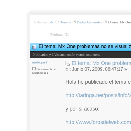
Estas en:
Ldc
General
Dudas Generales
El tema: Mx One
Páginas: [
1
]
El tema: Mx One problemas no se visuali
0 Usuarios y 1 Visitante están viendo este tema.
El tema: Mx One problema
ambigus7
«
:
Junio 07, 2009, 06:47:17 »
Desconectado
Mensajes: 1
Hola he publicado el tema e
http://taringa.net/posts/in
y por si acaso:
http://www.forosdelweb.co