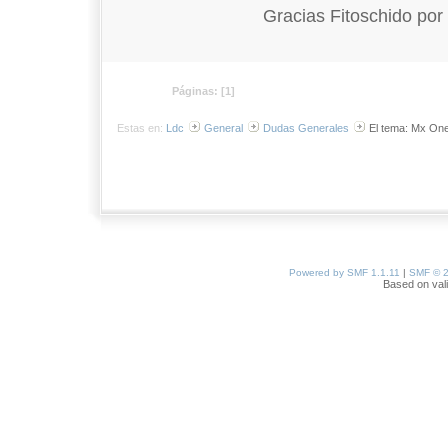
Gracias Fitoschido por 
Páginas: [
1
]
Estas en:
Ldc
General
Dudas Generales
El tema: Mx One
Powered by SMF 1.1.11
|
SMF © 2
Based on val