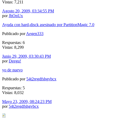
Vistas: 7,211
Agosto 20, 2009, 03:34:55 PM
por
JhOnUx
Ayuda con hard-disck asesinado por PartitionMagic 7.0
Publicado por
Aegen333
Respuestas: 6
Vistas: 8,299
Junio 29, 2009, 03:30:43 PM
por
Deegu!
yo de nuevo
Publicado por
54t2regdfshgvbcx
Respuestas: 5
Vistas: 8,032
Mayo 23, 2009, 08:24:23 PM
por
54t2regdfshgvbcx