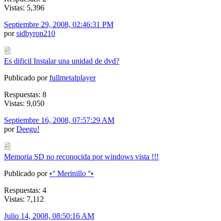
Vistas: 5,396
Septiembre 29, 2008, 02:46:31 PM
por
sidbyron210
Es dificil Instalar una unidad de dvd?
Publicado por
fullmetalplayer
Respuestas: 8
Vistas: 9,050
Septiembre 16, 2008, 07:57:29 AM
por
Deegu!
Memoria SD no reconocida por windows vista !!!
Publicado por
•° Merinillo °•
Respuestas: 4
Vistas: 7,112
Julio 14, 2008, 08:50:16 AM