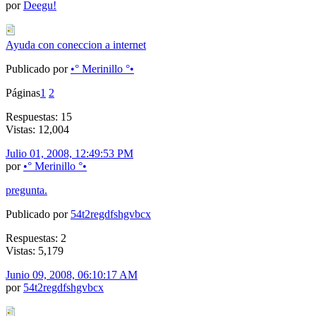
por
Deegu!
Ayuda con coneccion a internet
Publicado por
•° Merinillo °•
Páginas
1
2
Respuestas: 15
Vistas: 12,004
Julio 01, 2008, 12:49:53 PM
por
•° Merinillo °•
pregunta.
Publicado por
54t2regdfshgvbcx
Respuestas: 2
Vistas: 5,179
Junio 09, 2008, 06:10:17 AM
por
54t2regdfshgvbcx