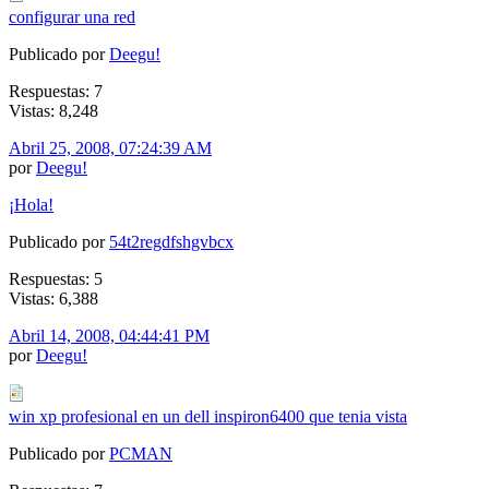
configurar una red
Publicado por
Deegu!
Respuestas: 7
Vistas: 8,248
Abril 25, 2008, 07:24:39 AM
por
Deegu!
¡Hola!
Publicado por
54t2regdfshgvbcx
Respuestas: 5
Vistas: 6,388
Abril 14, 2008, 04:44:41 PM
por
Deegu!
win xp profesional en un dell inspiron6400 que tenia vista
Publicado por
PCMAN