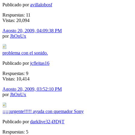
Publicado por
avillalobosf
Respuestas: 11
Vistas: 20,094
Agosto 20, 2009, 04:09:38 PM
por
JhOnUx
problema con el sonido.
Publicado por
jcfleitas16
Respuestas: 9
Vistas: 10,414
Agosto 20, 2009, 03:52:10 PM
por
JhOnUx
¡¡¡¡¡urgente!!!!! ayuda con quemador Sony
Publicado por
darklive32-ØD§T
Respuestas: 5