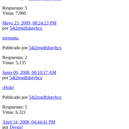
Respuestas: 5
Vistas: 7,960
Mayo 23, 2009, 08:24:23 PM
por
54t2regdfshgvbcx
pregunta.
Publicado por
54t2regdfshgvbcx
Respuestas: 2
Vistas: 5,135
Junio 09, 2008, 06:10:17 AM
por
54t2regdfshgvbcx
¡Hola!
Publicado por
54t2regdfshgvbcx
Respuestas: 5
Vistas: 6,321
Abril 14, 2008, 04:44:41 PM
por
Deegu!