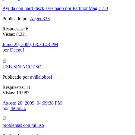
Ayuda con hard-disck asesinado por PartitionMagic 7.0
Publicado por
Aegen333
Respuestas: 6
Vistas: 8,221
Junio 29, 2009, 03:30:43 PM
por
Deegu!
USB SIN ACCESO
Publicado por
avillalobosf
Respuestas: 11
Vistas: 19,987
Agosto 20, 2009, 04:09:38 PM
por
JhOnUx
problemas con mi usb