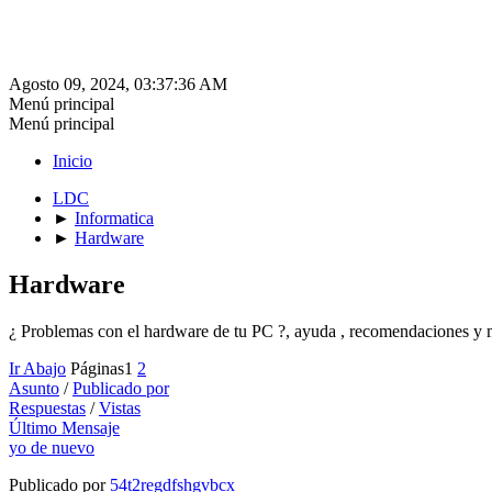
Agosto 09, 2024, 03:37:36 AM
Menú principal
Menú principal
Inicio
LDC
►
Informatica
►
Hardware
Hardware
¿ Problemas con el hardware de tu PC ?, ayuda , recomendaciones y 
Ir Abajo
Páginas
1
2
Asunto
/
Publicado por
Respuestas
/
Vistas
Último Mensaje
yo de nuevo
Publicado por
54t2regdfshgvbcx