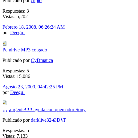
Publicado por
clipto
Respuestas: 3
Vistas: 5,202
Febrero 18, 2008, 06:26:24 AM
por
Deegu!
Pendrive MP3 colgado
Publicado por
CyDmatica
Respuestas: 5
Vistas: 15,086
Agosto 23, 2009, 04:42:25 PM
por
Deegu!
¡¡¡¡¡urgente!!!!! ayuda con quemador Sony
Publicado por
darklive32-ØD§T
Respuestas: 5
Vistas: 7,133