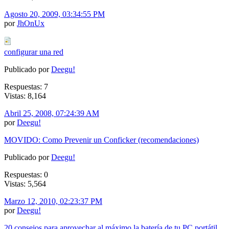
Agosto 20, 2009, 03:34:55 PM
por
JhOnUx
configurar una red
Publicado por
Deegu!
Respuestas: 7
Vistas: 8,164
Abril 25, 2008, 07:24:39 AM
por
Deegu!
MOVIDO: Como Prevenir un Conficker (recomendaciones)
Publicado por
Deegu!
Respuestas: 0
Vistas: 5,564
Marzo 12, 2010, 02:23:37 PM
por
Deegu!
20 consejos para aprovechar al máximo la batería de tu PC portátil