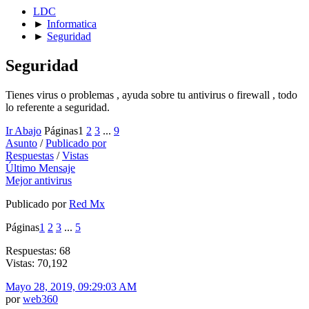
LDC
►
Informatica
►
Seguridad
Seguridad
Tienes virus o problemas , ayuda sobre tu antivirus o firewall , todo
lo referente a seguridad.
Ir Abajo
Páginas
1
2
3
...
9
Asunto
/
Publicado por
Respuestas
/
Vistas
Último Mensaje
Mejor antivirus
Publicado por
Red Mx
Páginas
1
2
3
...
5
Respuestas: 68
Vistas: 70,192
Mayo 28, 2019, 09:29:03 AM
por
web360