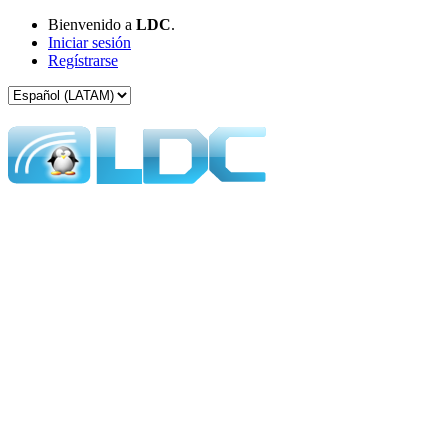
Bienvenido a
LDC
.
Iniciar sesión
Regístrarse