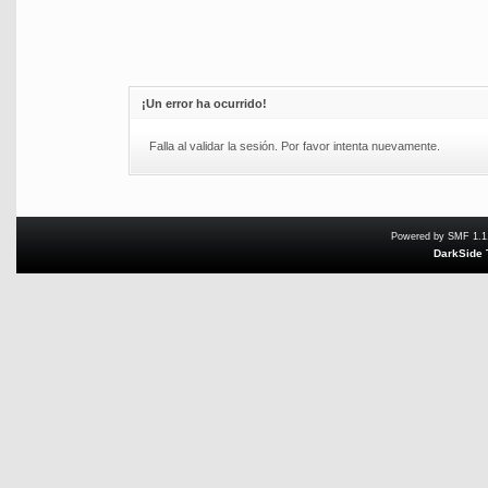
¡Un error ha ocurrido!
Falla al validar la sesión. Por favor intenta nuevamente.
Powered by SMF 1.1
DarkSide