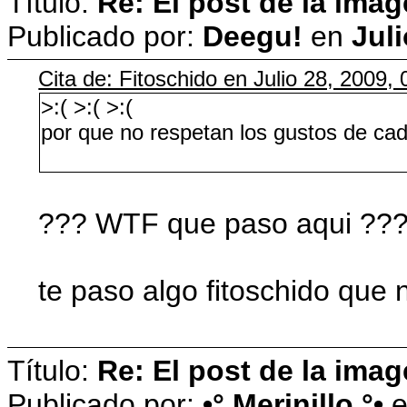
Título:
Re: El post de la imag
Publicado por:
Deegu!
en
Juli
Cita de: Fitoschido en Julio 28, 2009,
>:( >:( >:(
por que no respetan los gustos de ca
??? WTF que paso aqui ??
te paso algo fitoschido que 
Título:
Re: El post de la imag
Publicado por:
•° Merinillo °•