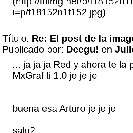
(http://tuimg.net/p/f18152n1f
i=p/f18152n1f152.jpg)
Título:
Re: El post de la imag
Publicado por:
Deegu!
en
Juli
... ja ja ja Red y ahora te la
MxGrafiti 1.0 je je je
buena esa Arturo je je je
salu2