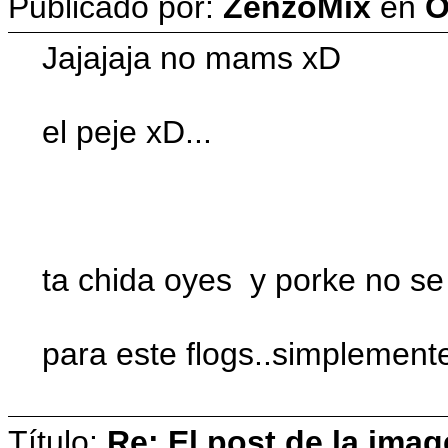
Publicado por:
ZenzoMix
en
O
Jajajaja no mams xD
el peje xD...
ta chida oyes y porke no s
para este flogs..simplemente
Título:
Re: El post de la imag