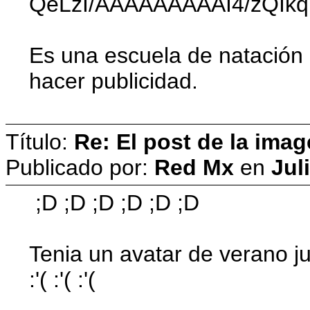
QeLzI/AAAAAAAAAI4/zQIk
Es una escuela de natación 
hacer publicidad.
Título:
Re: El post de la imag
Publicado por:
Red Mx
en
Jul
;D ;D ;D ;D ;D ;D
Tenia un avatar de verano jus
:'( :'( :'(